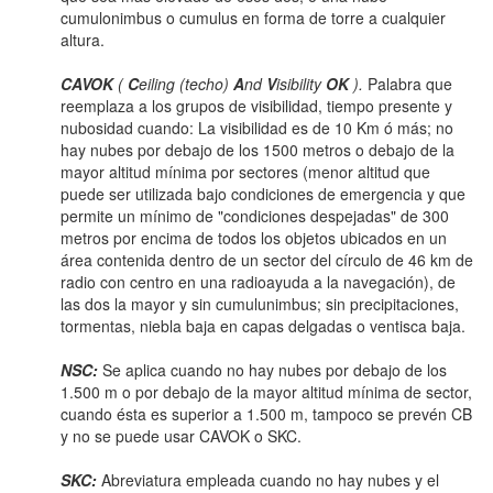
cumulonimbus o cumulus en forma de torre a cualquier
altura.
CAVOK
(
C
eiling (techo)
A
nd
V
isibility
OK
).
Palabra que
reemplaza a los grupos de visibilidad, tiempo presente y
nubosidad cuando: La visibilidad es de 10 Km ó más; no
hay nubes por debajo de los 1500 metros o debajo de la
mayor altitud mínima por sectores (menor altitud que
puede ser utilizada bajo condiciones de emergencia y que
permite un mínimo de "condiciones despejadas" de 300
metros por encima de todos los objetos ubicados en un
área contenida dentro de un sector del círculo de 46 km de
radio con centro en una radioayuda a la navegación), de
las dos la mayor y sin cumulunimbus; sin precipitaciones,
tormentas, niebla baja en capas delgadas o ventisca baja.
NSC:
Se aplica cuando no hay nubes por debajo de los
1.500 m o por debajo de la mayor altitud mínima de sector,
cuando ésta es superior a 1.500 m, tampoco se prevén CB
y no se puede usar CAVOK o SKC.
SKC:
Abreviatura empleada cuando no hay nubes y el