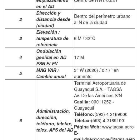
emplazamiento
Centro de RWY 03/21
en el AD
Dirección y
Dentro del perímetro urbano
2
distancia desde
al N de la ciudad
(ciudad)
Elevación /
3
temperatura de
6 M / 32°C
referencia
Ondulación
4
geoidal en AD
17 M
PSN ELEV
MAG VAR /
3° W (2020) / 0.17° en
5
Cambio anual
aumento
Terminal Aeroportuaria de
Guayaquil S.A. - TAGSA
Av. De las Américas S/N
Casilla:
09011252 -
Guayaquil
Administración,
Teléfono:
(593) 4 2169000
dirección,
6
Telefax:
(593) 4 2169100
teléfono, telefax,
Página Web:
www.tagsa.aero
telex, AFS del AD
E-
mail:
direcciongye@tagsa.aero