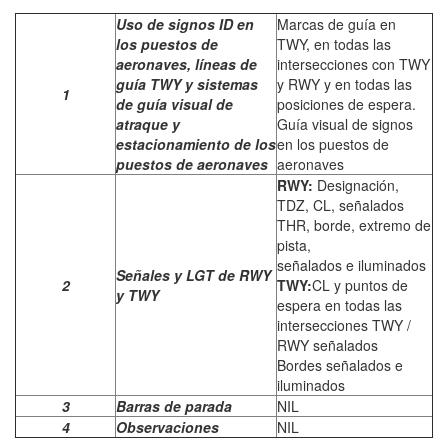
Uso de signos ID en
Marcas de guía en
los puestos de
TWY, en todas las
aeronaves, líneas de
intersecciones con TWY
guía TWY y sistemas
y RWY y en todas las
1
de guía visual de
posiciones de espera.
atraque y
Guía visual de signos
estacionamiento de los
en los puestos de
puestos de aeronaves
aeronaves
RWY:
Designación,
TDZ, CL, señalados
THR, borde, extremo de
pista,
señalados e iluminados
Señales y LGT de RWY
2
TWY:
CL y puntos de
y TWY
espera en todas las
intersecciones TWY /
RWY señalados
Bordes señalados e
iluminados
3
Barras de parada
NIL
4
Observaciones
NIL