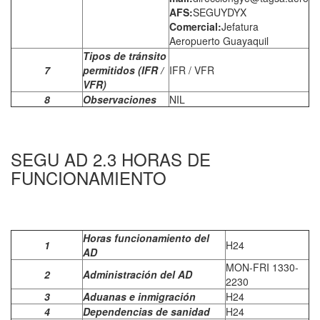
AFS:
SEGUYDYX
Comercial:
Jefatura
Aeropuerto Guayaquil
Tipos de tránsito
7
permitidos (IFR /
IFR / VFR
VFR)
8
Observaciones
NIL
SEGU AD 2.3 HORAS DE
FUNCIONAMIENTO
Horas funcionamiento del
1
H24
AD
MON-FRI 1330-
2
Administración del AD
2230
3
Aduanas e inmigración
H24
4
Dependencias de sanidad
H24