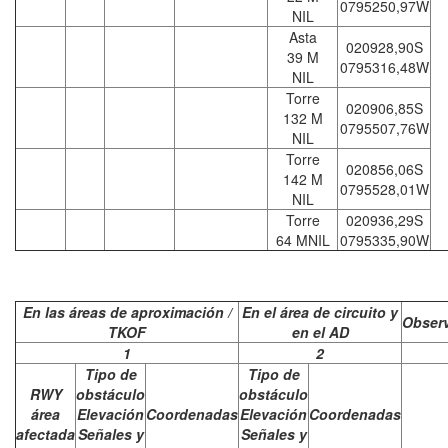
0795250,97W
NIL
Asta
020928,90S
39 M
0795316,48W
NIL
Torre
020906,85S
132 M
0795507,76W
NIL
Torre
020856,06S
142 M
0795528,01W
NIL
Torre
020936,29S
64 MNIL
0795335,90W
En las áreas de aproximación /
En el área de circuito y
Obser
TKOF
en el AD
1
2
Tipo de
Tipo de
RWY
obstáculo
obstáculo
área
Elevación
Coordenadas
Elevación
Coordenadas
afectada
Señales y
Señales y