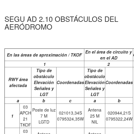
SEGU AD 2.10 OBSTÁCULOS DEL
AERÓDROMO
En el área de circuito y
En las áreas de aproximación / TKOF
en el AD
1
2
Tipo de
Tipo de
obstáculo
obstáculo
RWY área
Elevación
Coordenadas
Elevación
Coordenadas
afectada
Señales y
Señales y
LGT
LGT
a
b
c
a
b
03
Poste de luz
Antena
APCH
021013,34S
020944,21S
1
7 M
25 M
21
0795324,35W
0795322,24W
LGTD
NIL
TKOF
03