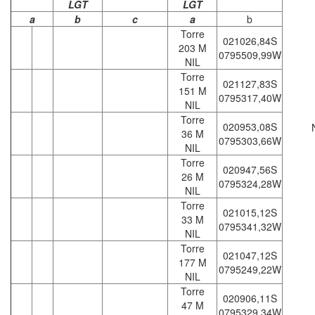
LGT
LGT
a
b
c
a
b
Torre
021026,84S
203 M
0795509,99W
NIL
Torre
021127,83S
151 M
0795317,40W
NIL
Torre
020953,08S
36 M
0795303,66W
NIL
Torre
020947,56S
26 M
0795324,28W
NIL
Torre
021015,12S
33 M
0795341,32W
NIL
Torre
021047,12S
177 M
0795249,22W
NIL
Torre
020906,11S
47 M
0795329,34W