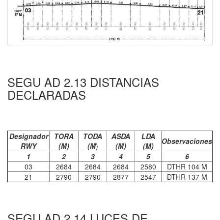
SEGU AD 2.13 DISTANCIAS
DECLARADAS
Designador
TORA
TODA
ASDA
LDA
Observaciones
RWY
(M)
(M
)
(M)
(M)
1
2
3
4
5
6
03
2684
2684
2684
2580
DTHR 104 M
21
2790
2790
2877
2547
DTHR 137 M
SEGU AD 2.14 LUCES DE