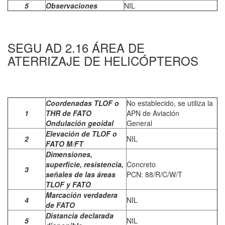
5
Observaciones
NIL
SEGU AD 2.16 ÁREA DE
ATERRIZAJE DE HELICÓPTEROS
Coordenadas TLOF o
No establecido, se utiliza la
1
THR de FATO
APN de Aviación
Ondulación geoidal
General
Elevación de TLOF o
2
NIL
FATO M/FT
Dimensiones,
superficie, resistencia,
Concreto
3
señales de las áreas
PCN: 88/R/C/W/T
TLOF y FATO
Marcación verdadera
4
NIL
de FATO
Distancia declarada
5
NIL