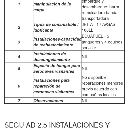
embarque y
1
manipulación de la
desembarque, barra
carga
remolcadora banda
transportadora
Tipos de combustible /
JET A - 1 / AVGAS
2
lubricante
100LL
ECUAFUEL - 5
Instalaciones/capacidad
3
tanqueros y 4 equipos
de reabastecimiento
servicer
Instalaciones de
4
NIL
descongelamiento
Espacio de hangar para
5
NIL
aeronaves visitantes
No disponible,
Instalaciones para
reparaciones menores
6
reparación de
previo acuerdo con
aeronaves visitantes
compañías locales
7
Observaciones
NIL
SEGU AD 2.5 INSTALACIONES Y