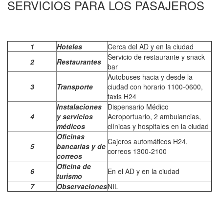
SERVICIOS PARA LOS PASAJEROS
1
Hoteles
Cerca del AD y en la ciudad
Servicio de restaurante y snack
2
Restaurantes
bar
Autobuses hacia y desde la
3
Transporte
ciudad con horario 1100-0600,
taxis H24
Instalaciones
Dispensario Médico
4
y servicios
Aeroportuario, 2 ambulancias,
médicos
clínicas y hospitales en la ciudad
Oficinas
Cajeros automáticos H24,
5
bancarias y de
correos 1300-2100
correos
Oficina de
6
En el AD y en la ciudad
turismo
7
Observaciones
NIL