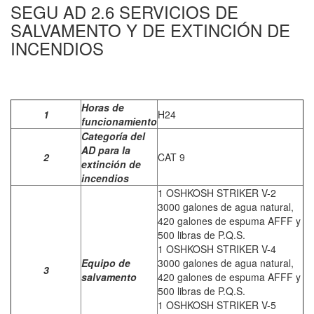
SEGU AD 2.6 SERVICIOS DE
SALVAMENTO Y DE EXTINCIÓN DE
INCENDIOS
Horas de
1
H24
funcionamiento
Categoría del
AD para la
2
CAT 9
extinción de
incendios
1 OSHKOSH STRIKER V-2
3000 galones de agua natural,
420 galones de espuma AFFF y
500 libras de P.Q.S.
1 OSHKOSH STRIKER V-4
Equipo de
3000 galones de agua natural,
3
salvamento
420 galones de espuma AFFF y
500 libras de P.Q.S.
1 OSHKOSH STRIKER V-5