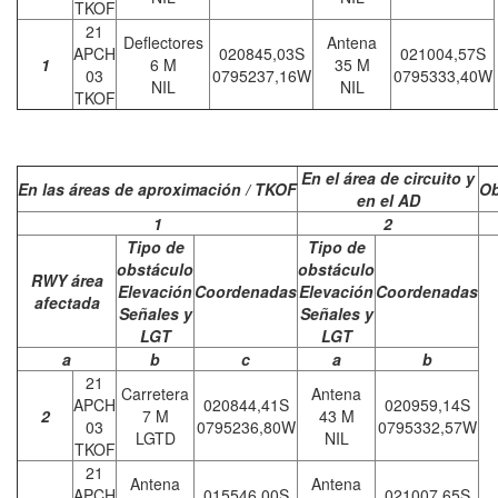
TKOF
21
Deflectores
Antena
APCH
020845,03S
021004,57S
1
6 M
35 M
03
0795237,16W
0795333,40W
NIL
NIL
TKOF
En el área de circuito y
En las áreas de aproximación / TKOF
Ob
en el AD
1
2
Tipo de
Tipo de
obstáculo
obstáculo
RWY área
Elevación
Coordenadas
Elevación
Coordenadas
afectada
Señales y
Señales y
LGT
LGT
a
b
c
a
b
21
Carretera
Antena
APCH
020844,41S
020959,14S
2
7 M
43 M
03
0795236,80W
0795332,57W
LGTD
NIL
TKOF
21
Antena
Antena
APCH
015546,00S
021007,65S