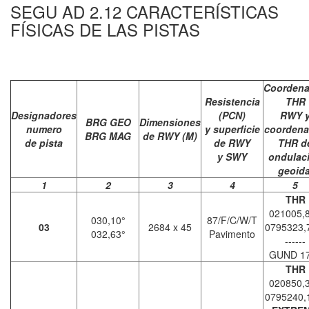
SEGU AD 2.12 CARACTERÍSTICAS
FÍSICAS DE LAS PISTAS
Coorden
Resistencia
THR
Designadores
(PCN)
RWY 
BRG GEO
Dimensiones
numero
y superficie
coorden
BRG MAG
de RWY (M)
de pista
de RWY
THR d
y SWY
ondulac
geoida
1
2
3
4
5
THR
021005,
030,10°
87/F/C/W/T
03
2684 x 45
0795323
032,63°
Pavimento
------
GUND 1
THR
020850,
0795240