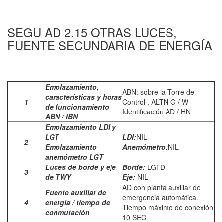
SEGU AD 2.15 OTRAS LUCES,
FUENTE SECUNDARIA DE ENERGÍA
Emplazamiento,
ABN: sobre la Torre de
características y horas
1
Control , ALTN G / W
de funcionamiento
Identificación AD / HN
ABN / IBN
Emplazamiento LDI y
LGT
LDI:
NIL
2
Emplazamiento
Anemómetro:
NIL
anemómetro LGT
Luces de borde y eje
Borde:
LGTD
3
de TWY
Eje:
NIL
AD con planta auxiliar de
Fuente auxiliar de
emergencia automática.
4
energía / tiempo de
Tiempo máximo de conexión
conmutación
10 SEC