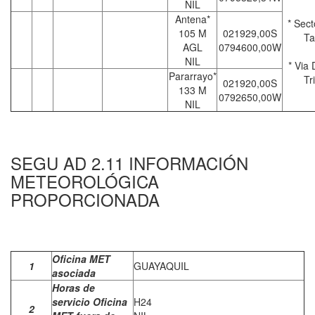
NIL
Antena*
* Sect
105 M
021929,00S
Ta
AGL
0794600,00W
NIL
* Via 
Pararrayo*
Tr
021920,00S
133 M
0792650,00W
NIL
SEGU AD 2.11 INFORMACIÓN
METEOROLÓGICA
PROPORCIONADA
Oficina MET
1
GUAYAQUIL
asociada
Horas de
servicio Oficina
H24
2