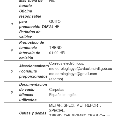
MET fuera de
NIL
horario
Oficina
responsable
para
QUITO
3
preparación TAF
24 HR
Períodos de
validez
Pronóstico de
tendencia
TREND
4
Intervalo de
01:00 HR
emisión
Correos electrónicos:
Aleccionamiento
meteorologiagye@aviacioncivil.gob.ec
5
/ consulta
meteorologiagye@gmail.com
proporcionados
(alterno)
Documentación
de vuelo
Carpetas
6
Idiomas
Español e Inglés
utilizados
METAR, SPECI, MET REPORT,
SPECIAL,
Cartas y demás
TREND, TAF, SIGMET, TEMP, Cartas