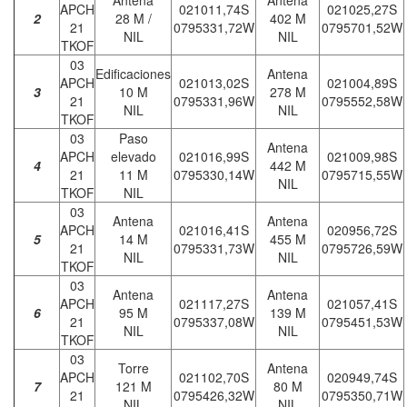
Antena
Antena
APCH
021011,74S
021025,27S
2
28 M /
402 M
21
0795331,72W
0795701,52W
NIL
NIL
TKOF
03
Edificaciones
Antena
APCH
021013,02S
021004,89S
3
10 M
278 M
21
0795331,96W
0795552,58W
NIL
NIL
TKOF
03
Paso
Antena
APCH
elevado
021016,99S
021009,98S
4
442 M
21
11 M
0795330,14W
0795715,55W
NIL
TKOF
NIL
03
Antena
Antena
APCH
021016,41S
020956,72S
5
14 M
455 M
21
0795331,73W
0795726,59W
NIL
NIL
TKOF
03
Antena
Antena
APCH
021117,27S
021057,41S
6
95 M
139 M
21
0795337,08W
0795451,53W
NIL
NIL
TKOF
03
Torre
Antena
APCH
021102,70S
020949,74S
7
121 M
80 M
21
0795426,32W
0795350,71W
NIL
NIL