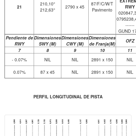
EXTRE
210,10°
87/F/C/W/T
21
2790 x 45
RWY
212,63°
Pavimento
020847,
0795238
------
GUND 1
Pendiente de
Dimensiones
Dimensiones
Dimensiones
OFZ
RWY
SWY (M)
CWY (M)
de Franja(M)
7
8
9
10
11
- 0.07%
NIL
NIL
2891 x 150
NIL
0.07%
87 x 45
NIL
2891 x 150
NIL
PERFIL LONGITUDINAL DE PISTA