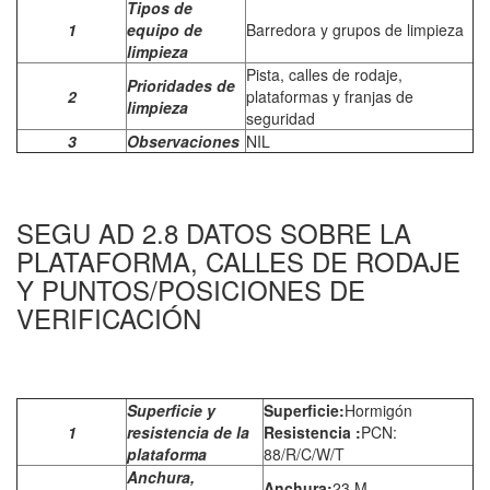
Tipos de
1
equipo de
Barredora y grupos de limpieza
limpieza
Pista, calles de rodaje,
Prioridades de
2
plataformas y franjas de
limpieza
seguridad
3
Observaciones
NIL
SEGU AD 2.8 DATOS SOBRE LA
PLATAFORMA, CALLES DE RODAJE
Y PUNTOS/POSICIONES DE
VERIFICACIÓN
Superficie y
Superficie:
Hormigón
1
resistencia de la
Resistencia :
PCN:
plataforma
88/R/C/W/T
Anchura,
Anchura:
23 M