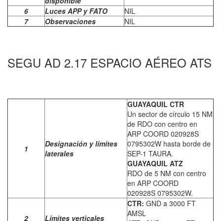
disponible
6
Luces APP y FATO
NIL
7
Observaciones
NIL
SEGU AD 2.17 ESPACIO AÉREO ATS
GUAYAQUIL CTR
Un sector de círculo 15 NM
de RDO con centro en
ARP COORD 020928S
Designación y límites
0795302W hasta borde de
1
laterales
SEP-1 TAURA.
GUAYAQUIL ATZ
RDO de 5 NM con centro
en ARP COORD
020928S 0795302W.
CTR:
GND a 3000 FT
AMSL
2
Límites verticales