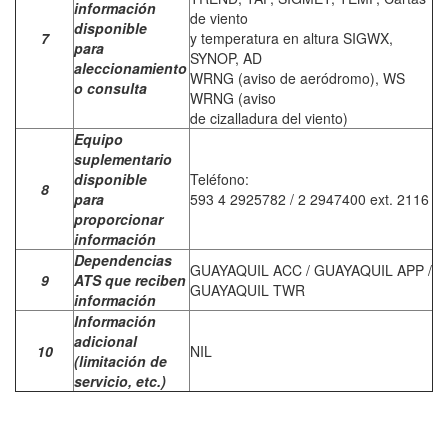
información
de viento
disponible
7
y temperatura en altura SIGWX,
para
SYNOP, AD
aleccionamiento
WRNG (aviso de aeródromo), WS
o consulta
WRNG (aviso
de cizalladura del viento)
Equipo
suplementario
disponible
Teléfono:
8
para
593 4 2925782 / 2 2947400 ext. 2116
proporcionar
información
Dependencias
GUAYAQUIL ACC / GUAYAQUIL APP /
9
ATS que reciben
GUAYAQUIL TWR
información
Información
adicional
10
NIL
(limitación de
servicio, etc.)