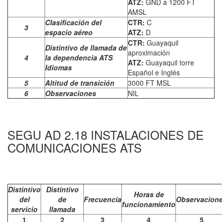
ATZ:
GND a 1200 FT
AMSL
Clasificación del
CTR:
C
3
espacio aéreo
ATZ:
D
CTR:
Guayaquil
Distintivo de llamada de
aproximación
4
la dependencia ATS
ATZ:
Guayaquil torre
Idiomas
Español e Inglés
5
Altitud de transición
3000 FT MSL
6
Observaciones
NIL
SEGU AD 2.18 INSTALACIONES DE
COMUNICACIONES ATS
Distintivo
Distintivo
Horas de
del
de
Frecuencia
Observacion
funcionamiento
servicio
llamada
1
2
3
4
5