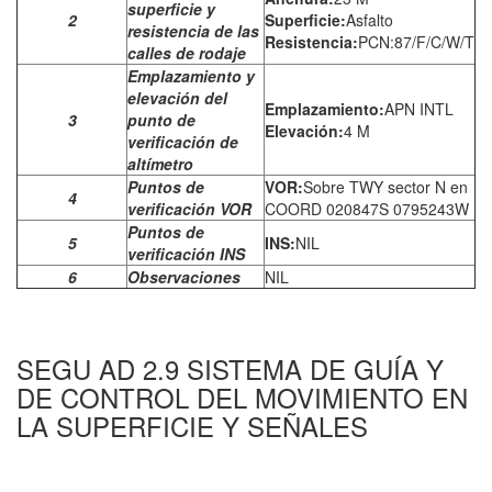
superficie y
2
Superficie:
Asfalto
resistencia de las
Resistencia:
PCN:87/F/C/W/T
calles de rodaje
Emplazamiento y
elevación del
Emplazamiento:
APN INTL
3
punto de
Elevación:
4 M
verificación de
altímetro
Puntos de
VOR:
Sobre TWY sector N en
4
verificación VOR
COORD 020847S 0795243W
Puntos de
5
INS:
NIL
verificación INS
6
Observaciones
NIL
SEGU AD 2.9 SISTEMA DE GUÍA Y
DE CONTROL DEL MOVIMIENTO EN
LA SUPERFICIE Y SEÑALES