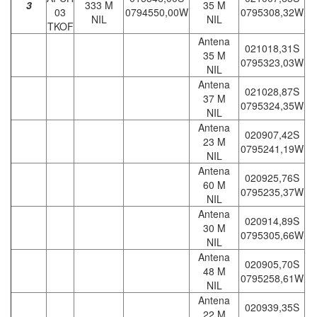
3
333 M
35 M
03
0794550,00W
0795308,32W
NIL
NIL
TKOF
Antena
021018,31S
35 M
0795323,03W
NIL
Antena
021028,87S
37 M
0795324,35W
NIL
Antena
020907,42S
23 M
0795241,19W
NIL
Antena
020925,76S
60 M
0795235,37W
NIL
Antena
020914,89S
30 M
0795305,66W
NIL
Antena
020905,70S
48 M
0795258,61W
NIL
Antena
020939,35S
22 M