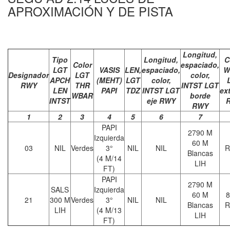
APROXIMACIÓN Y DE PISTA
Longitud,
Tipo
Longitud,
C
Color
espaciado,
LGT
VASIS
LEN,
espaciado,
W
Designador
LGT
color,
APCH
(MEHT)
LGT
color,
RWY
THR
INTST LGT
LEN
PAPI
TDZ
INTST LGT
ex
WBAR
borde
INTST
eje RWY
RWY
1
2
3
4
5
6
7
PAPI
2790 M
Izquierda
60 M
03
NIL
Verdes
3°
NIL
NIL
R
Blancas
(4 M/14
LIH
FT)
PAPI
2790 M
SALS
Izquierda
60 M
8
21
300 M
Verdes
3°
NIL
NIL
Blancas
R
LIH
(4 M/13
LIH
FT)