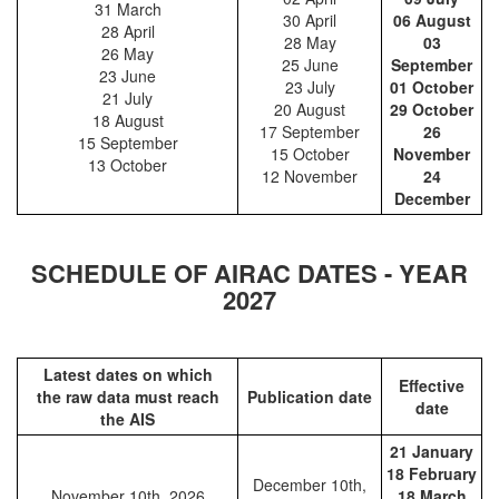
31 March
30 April
06 August
28 April
28 May
03
26 May
25 June
September
23 June
23 July
01 October
21 July
20 August
29 October
18 August
17 September
26
15 September
15 October
November
13 October
12 November
24
December
SCHEDULE OF AIRAC DATES - YEAR
2027
Latest dates on which
Effective
the raw data must reach
Publication date
date
the AIS
21 January
18 February
December 10th,
November 10th, 2026
18 March