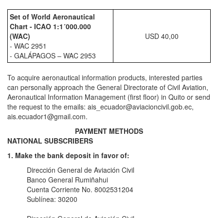
Set of World Aeronautical
Chart - ICAO 1:1´000.000
(WAC)
USD 40,00
- WAC 2951
- GALÁPAGOS – WAC 2953
To acquire aeronautical information products, interested parties
can personally approach the General Directorate of Civil Aviation,
Aeronautical Information Management (first floor) in Quito or send
the request to the emails: ais_ecuador@aviacioncivil.gob.ec,
ais.ecuador1@gmail.com.
PAYMENT METHODS
NATIONAL SUBSCRIBERS
1. Make the bank deposit in favor of:
Dirección General de Aviación Civil
Banco General Rumiñahui
Cuenta Corriente No. 8002531204
Sublínea: 30200