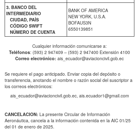
3. BANCO DEL
BANK OF AMERICA
INTERMEDIARIO
NEW YORK, U.S.A.
CIUDAD, PAÍS
BOFAUS3N
CÓDIGO SWIFT
6550139851
NÚMERO DE CUENTA
Cualquier información comunicarse a:
Teléfonos
: (593) 2 947409 – (593) 2 947400 Extensión 4100
Correo electrónico:
ais_ecuador@aviacioncivil.gob.ec
Se requiere el pago anticipado. Enviar copia del depósito o
transferencia, anotando el nombre o razón social del suscriptor a
los correos electrónicos:
ais_ecuador@aviacioncivil.gob.ec, ais.ecuador1@gmail.com
CANCELACION:
La presente Circular de Información
Aeronáutica, cancela a la información contenida en la AIC 01/25
del 01 de enero de 2025.