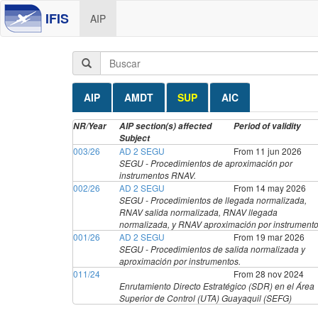
IFIS
AIP
AIP
AMDT
SUP
AIC
NR/Year
AIP section(s) affected
Period of validity
Subject
003/26
AD 2 SEGU
From 11 jun 2026
SEGU - Procedimientos de aproximación por
instrumentos RNAV.
002/26
AD 2 SEGU
From 14 may 2026
SEGU - Procedimientos de llegada normalizada,
RNAV salida normalizada, RNAV llegada
normalizada, y RNAV aproximación por instrumento
001/26
AD 2 SEGU
From 19 mar 2026
SEGU - Procedimientos de salida normalizada y
aproximación por instrumentos.
011/24
From 28 nov 2024
Enrutamiento Directo Estratégico (SDR) en el Área
Superior de Control (UTA) Guayaquil (SEFG)